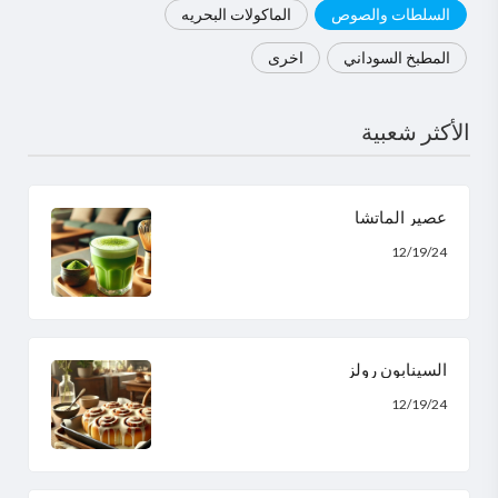
السلطات والصوص
الماكولات البحريه
المطبخ السوداني
اخرى
الأكثر شعبية
عصير الماتشا
12/19/24
السينابون رولز
12/19/24